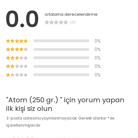
0.0
ortalama derecelendirme
(0)
0%
0%
0%
0%
0%
"Atom (250 gr.) " için yorum yapan
ilk kişi siz olun
E-posta adresiniz yayınlanmayacak.
Gerekli alanlar
*
ile
işaretlenmişlerdir