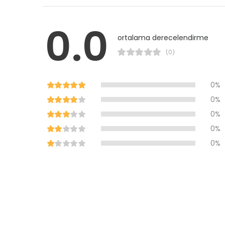
0.0
ortalama derecelendirme
(0)
0%
0%
0%
0%
0%