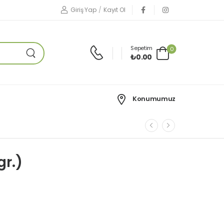
Giriş Yap
/
Kayıt Ol
Sepetim
0
₺
0.00
Konumumuz
r.)