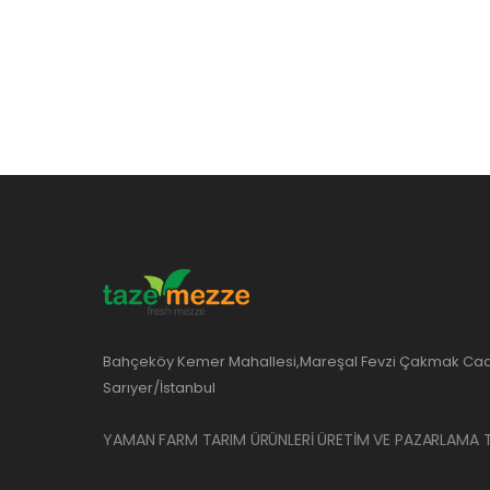
Bahçeköy Kemer Mahallesi,Mareşal Fevzi Çakmak Cad
Sarıyer/İstanbul
YAMAN FARM TARIM ÜRÜNLERİ ÜRETİM VE PAZARLAMA T