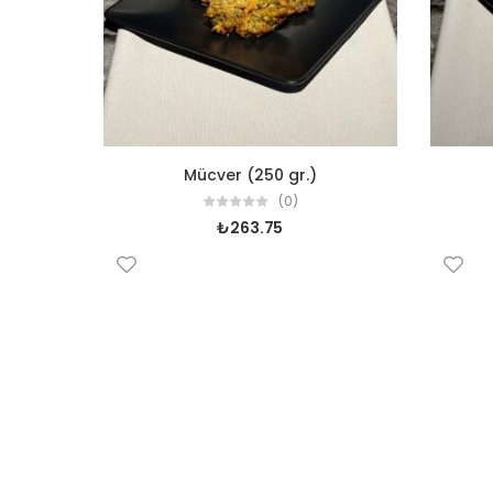
Mücver (250 gr.)
(0)
₺
263.75