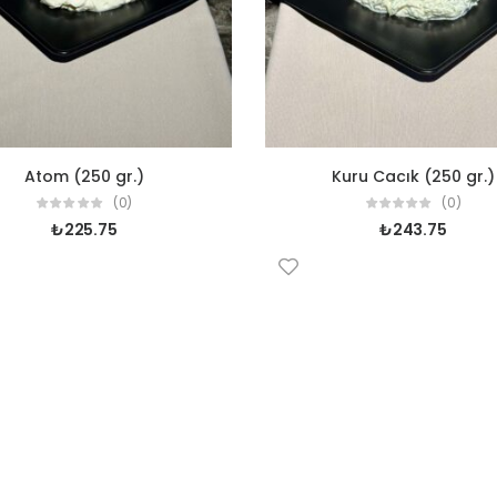
Atom (250 gr.)
Kuru Cacık (250 gr.)
(0)
(0)
₺
225.75
₺
243.75