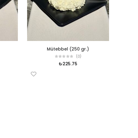
Mütebbel (250 gr.)
(0)
₺
225.75