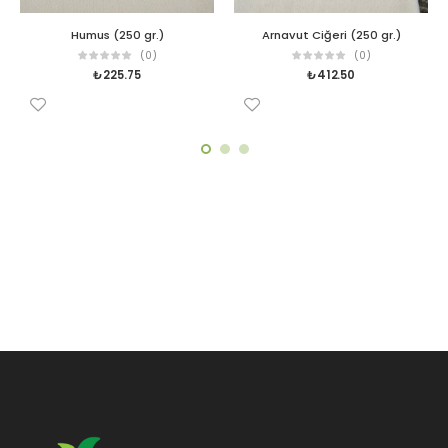
Humus (250 gr.)
Arnavut Ciğeri (250 gr.)
(0)
(0)
₺
225.75
₺
412.50