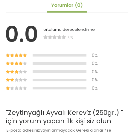
Yorumlar
(0)
0.0
ortalama derecelendirme
(0)
0%
0%
0%
0%
0%
"Zeytinyağlı Ayvalı Kereviz (250gr.) "
için yorum yapan ilk kişi siz olun
E-posta adresiniz yayınlanmayacak.
Gerekli alanlar
*
ile