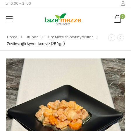
zar 10:00 – 21:00
0
Home
Ürünler
Tüm Mezeler
,
Zeytinyağlılar
Zeytinyağlı Ayvalı Kereviz (250gr.)