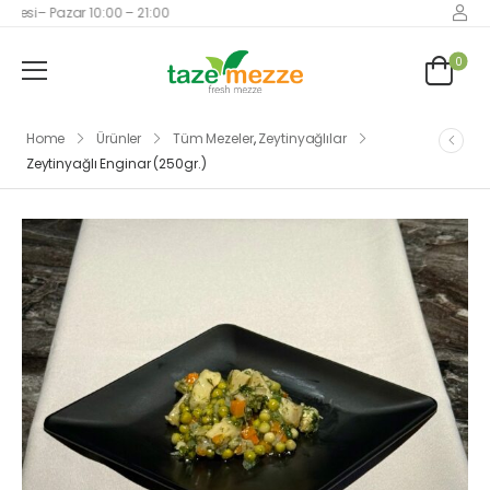
tesi– Pazar 10:00 – 21:00
0
Home
Ürünler
Tüm Mezeler
,
Zeytinyağlılar
Zeytinyağlı Enginar (250gr.)