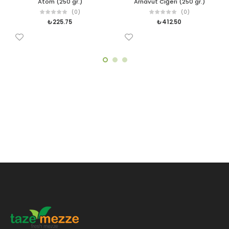
Atom (250 gr.)
Arnavut Ciğeri (250 gr.)
(0)
(0)
₺
225.75
₺
412.50