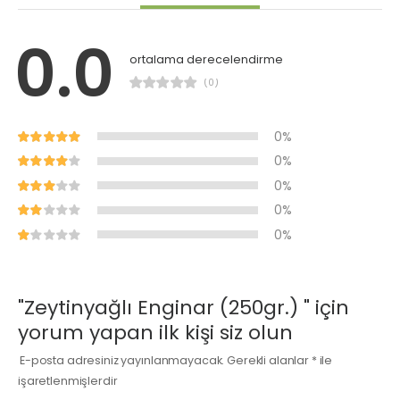
0.0
ortalama derecelendirme
(0)
0%
0%
0%
0%
0%
"Zeytinyağlı Enginar (250gr.) " için
yorum yapan ilk kişi siz olun
E-posta adresiniz yayınlanmayacak.
Gerekli alanlar
*
ile
işaretlenmişlerdir