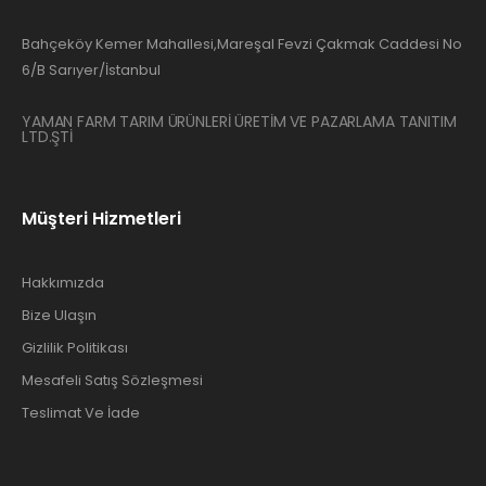
Bahçeköy Kemer Mahallesi,Mareşal Fevzi Çakmak Caddesi No
6/B Sarıyer/İstanbul
YAMAN FARM TARIM ÜRÜNLERİ ÜRETİM VE PAZARLAMA TANITIM
LTD.ŞTİ
Müşteri Hizmetleri
Hakkımızda
Bize Ulaşın
Gizlilik Politikası
Mesafeli Satış Sözleşmesi
Teslimat Ve İade