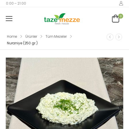
 10:00 – 21:00
0
Home
Ürünler
Tüm Mezeler
Nuraniye (250 gr.)