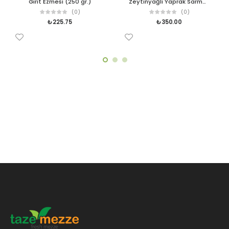
Girit Ezmesi (250 gr.)
Zeytinyağlı Yaprak Sarma (250 gr.)
(0)
(0)
₺
225.75
₺
350.00